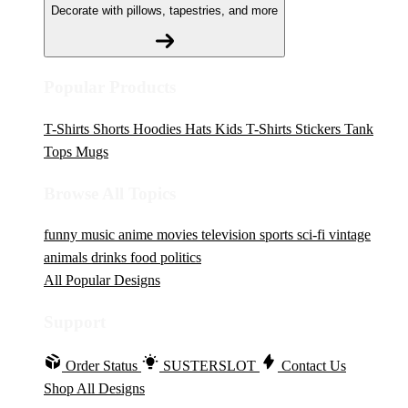
Decorate with pillows, tapestries, and more
Popular Products
T-Shirts
Shorts
Hoodies
Hats
Kids T-Shirts
Stickers
Tank
Tops
Mugs
Browse All Topics
funny
music
anime
movies
television
sports
sci-fi
vintage
animals
drinks
food
politics
All Popular Designs
Support
Order Status
SUSTERSLOT
Contact Us
Shop All Designs