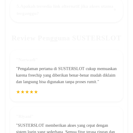
5.Apakah tersedia link alternatif jika akses utama
+
terganggu?
Review Pengguna SUSTERSLOT
"Narwadi"
"Pengalaman pertama di SUSTERSLOT cukup memuaskan
karena freechip yang diberikan benar-benar mudah diklaim
dan langsung bisa digunakan tanpa proses rumit."
★★★★★
"Riyani"
"SUSTERSLOT memberikan akses yang cepat dengan
sistem login yang sederhana. Semua fitur terasa ringan dan