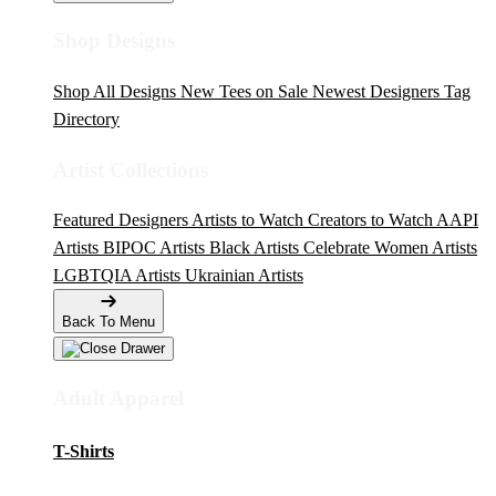
Shop Designs
Shop All Designs
New Tees on Sale
Newest Designers
Tag
Directory
Artist Collections
Featured Designers
Artists to Watch
Creators to Watch
AAPI
Artists
BIPOC Artists
Black Artists
Celebrate Women Artists
LGBTQIA Artists
Ukrainian Artists
Back To Menu
Adult Apparel
T-Shirts