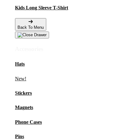
Kids Long Sleeve T-Shirt
Back To Menu
Accessories
Hats
New!
Stickers
Magnets
Phone Cases
Pins