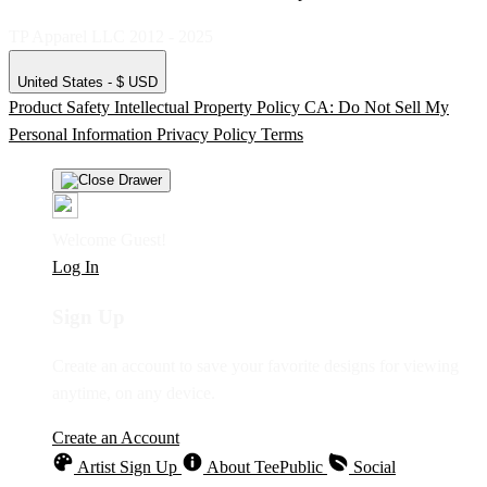
TP Apparel LLC 2012 - 2025
United States - $ USD
Product Safety
Intellectual Property Policy
CA: Do Not Sell My
Personal Information
Privacy Policy
Terms
Welcome Guest!
Log In
Sign Up
Create an account to save your favorite designs for viewing
anytime, on any device.
Create an Account
Artist Sign Up
About TeePublic
Social