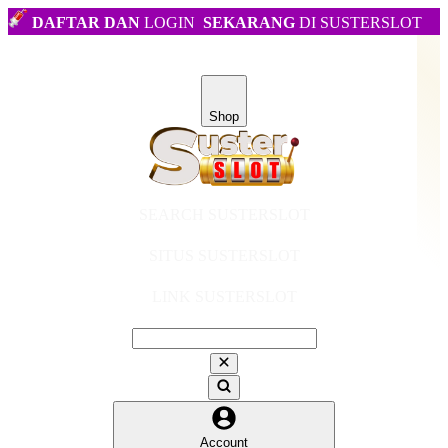
DAFTAR DAN
LOGIN
SEKARANG
DI SUSTERSLOT
Shop
SEARCH SUSTERSLOT
SITUS SUSTERSLOT
LINK SUSTERSLOT
Account