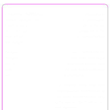
Fenomena
SUSTERSLOT
kembali menjadi perbincangan
karena menghadirkan program menarik berupa pembagian
freechip serta peluang pengalaman yang lebih optimal melalui
akun slot gacor. Hal ini membuat banyak pengguna mulai
mencari tahu bagaimana cara mengakses dan memanfaatkan
fitur yang tersedia secara maksimal.
Dengan sistem yang terus diperbarui, SUSTERSLOT
menghadirkan kemudahan akses melalui jalur login yang cepat
dan responsif. Pengguna tidak perlu menghadapi proses yang
rumit karena semua fitur telah dirancang agar dapat digunakan
secara langsung dengan navigasi yang sederhana.
Program freechip yang ditawarkan menjadi salah satu daya
tarik utama. Banyak pengguna memanfaatkan kesempatan ini
untuk mencoba berbagai fitur tanpa harus melalui langkah yang
panjang. Selain itu, sistem yang transparan membuat proses
klaim menjadi lebih jelas dan mudah dipahami.