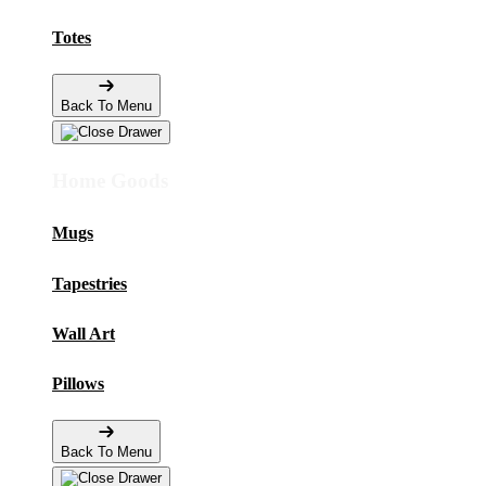
Totes
Back To Menu
Home Goods
Mugs
Tapestries
Wall Art
Pillows
Back To Menu