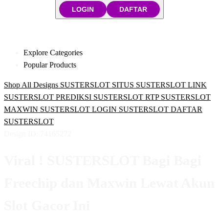
LOGIN
DAFTAR
Explore Categories
Popular Products
Shop All Designs
SUSTERSLOT
SITUS SUSTERSLOT
LINK
SUSTERSLOT
PREDIKSI SUSTERSLOT
RTP SUSTERSLOT
MAXWIN SUSTERSLOT
LOGIN SUSTERSLOT
DAFTAR
SUSTERSLOT
Design ID: 74165272
Viral ! SUSTERSLOT Bagi Bagi
Freechip dan Maxwin Lewat Akun
Slot Gacor Ini