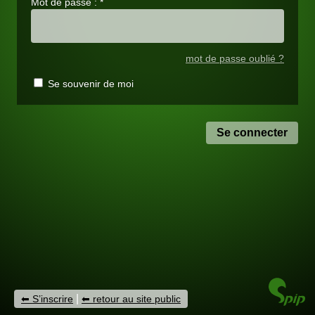
Mot de passe :
*
mot de passe oublié ?
Se souvenir de moi
|
S’inscrire
retour au site public