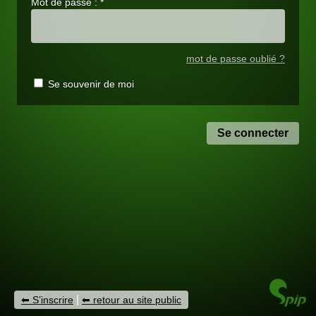
Mot de passe :
*
mot de passe oublié ?
Se souvenir de moi
|
S’inscrire
retour au site public