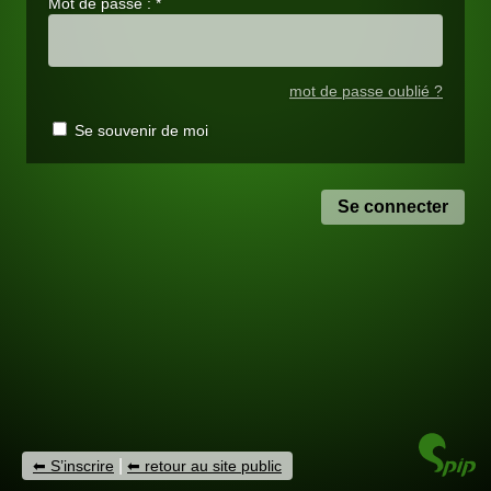
Mot de passe :
*
mot de passe oublié ?
Se souvenir de moi
|
S’inscrire
retour au site public