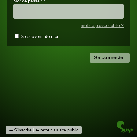
Mot de passe :
*
mot de passe oublié ?
Se souvenir de moi
|
S’inscrire
retour au site public