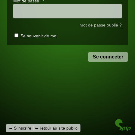
Mot de passe :
*
mot de passe oublié ?
Se souvenir de moi
|
S’inscrire
retour au site public