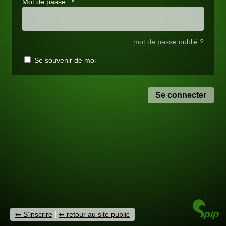
Mot de passe :
*
mot de passe oublié ?
Se souvenir de moi
|
S’inscrire
retour au site public