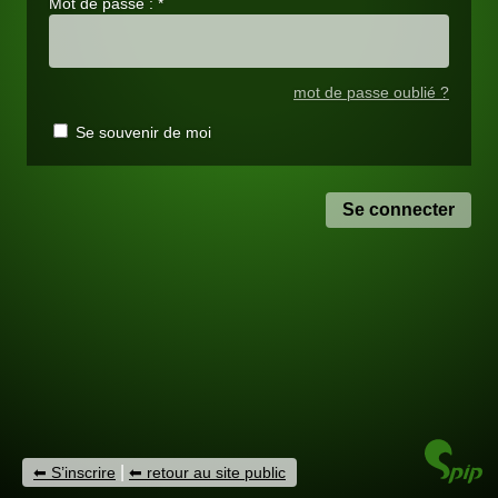
Mot de passe :
*
mot de passe oublié ?
Se souvenir de moi
|
S’inscrire
retour au site public