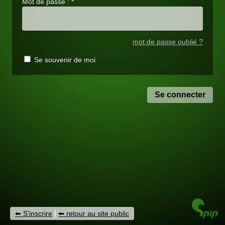
Mot de passe :
*
mot de passe oublié ?
Se souvenir de moi
|
S’inscrire
retour au site public