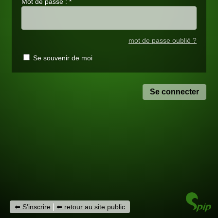
Mot de passe :
*
mot de passe oublié ?
Se souvenir de moi
|
S’inscrire
retour au site public