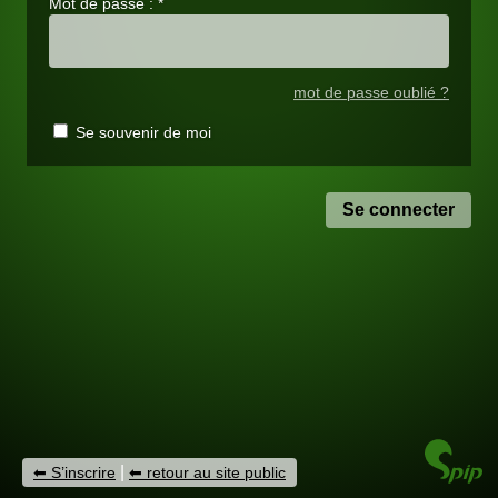
Mot de passe :
*
mot de passe oublié ?
Se souvenir de moi
|
S’inscrire
retour au site public