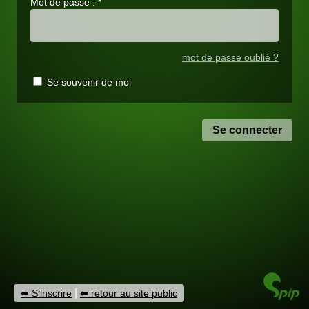
Mot de passe :
*
mot de passe oublié ?
Se souvenir de moi
|
S’inscrire
retour au site public