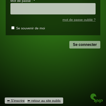
Mot de passe :
*
mot de passe oublié ?
Se souvenir de moi
|
S’inscrire
retour au site public