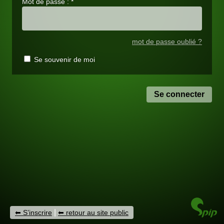
Mot de passe :
*
mot de passe oublié ?
Se souvenir de moi
|
S’inscrire
retour au site public