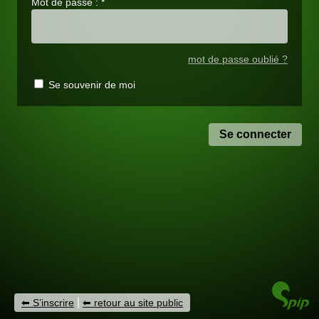
Mot de passe :
*
mot de passe oublié ?
Se souvenir de moi
|
S’inscrire
retour au site public