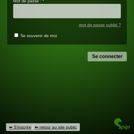
Mot de passe :
*
mot de passe oublié ?
Se souvenir de moi
|
S’inscrire
retour au site public