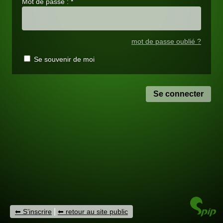
Mot de passe :
*
mot de passe oublié ?
Se souvenir de moi
|
S’inscrire
retour au site public