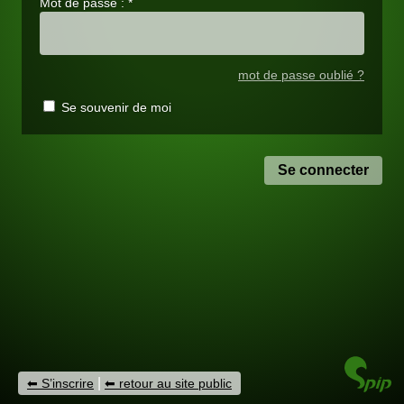
Mot de passe :
*
mot de passe oublié ?
Se souvenir de moi
|
S’inscrire
retour au site public