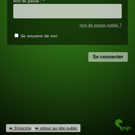
Mot de passe :
*
mot de passe oublié ?
Se souvenir de moi
|
S’inscrire
retour au site public