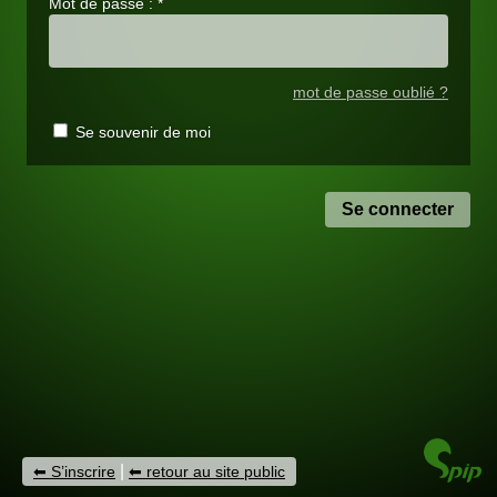
Mot de passe :
*
mot de passe oublié ?
Se souvenir de moi
|
S’inscrire
retour au site public