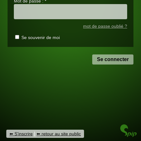
Mot de passe :
*
mot de passe oublié ?
Se souvenir de moi
|
S’inscrire
retour au site public