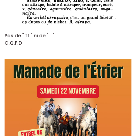
Pas de " tt " ni de " ¨ "
C.Q.F.D