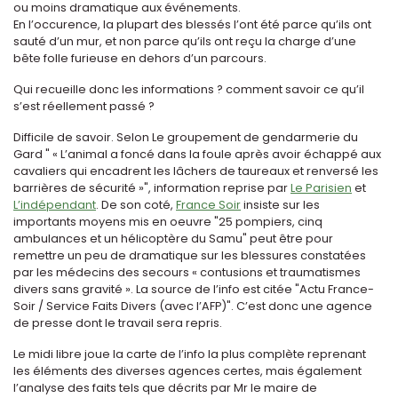
ou moins dramatique aux événements.
En l’occurence, la plupart des blessés l’ont été parce qu’ils ont
sauté d’un mur, et non parce qu’ils ont reçu la charge d’une
bête folle furieuse en dehors d’un parcours.
Qui recueille donc les informations ? comment savoir ce qu’il
s’est réellement passé ?
Difficile de savoir. Selon Le groupement de gendarmerie du
Gard " « L’animal a foncé dans la foule après avoir échappé aux
cavaliers qui encadrent les lâchers de taureaux et renversé les
barrières de sécurité »", information reprise par
Le Parisien
et
L’indépendant
. De son coté,
France Soir
insiste sur les
importants moyens mis en oeuvre "25 pompiers, cinq
ambulances et un hélicoptère du Samu" peut être pour
remettre un peu de dramatique sur les blessures constatées
par les médecins des secours « contusions et traumatismes
divers sans gravité ». La source de l’info est citée "Actu France-
Soir / Service Faits Divers (avec l’AFP)". C’est donc une agence
de presse dont le travail sera repris.
Le midi libre joue la carte de l’info la plus complète reprenant
les éléments des diverses agences certes, mais également
l’analyse des faits tels que décrits par Mr le maire de