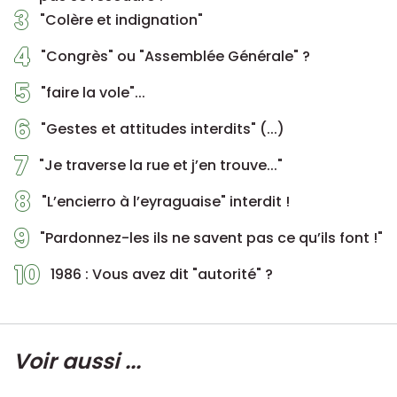
3
"Colère et indignation"
4
"Congrès" ou "Assemblée Générale" ?
5
"faire la vole"...
6
"Gestes et attitudes interdits" (...)
7
"Je traverse la rue et j’en trouve..."
8
"L’encierro à l’eyraguaise" interdit !
9
"Pardonnez-les ils ne savent pas ce qu’ils font !"
10
1986 : Vous avez dit "autorité" ?
Voir aussi ...