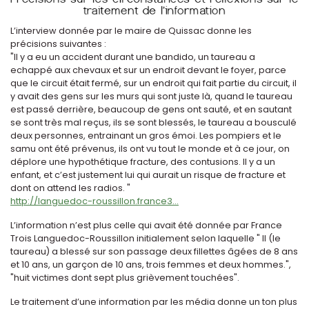
L’interview donnée par le maire de Quissac donne les
précisions suivantes :
"Il y a eu un accident durant une bandido, un taureau a
echappé aux chevaux et sur un endroit devant le foyer, parce
que le circuit était fermé, sur un endroit qui fait partie du circuit, il
y avait des gens sur les murs qui sont juste là, quand le taureau
est passé derrière, beaucoup de gens ont sauté, et en sautant
se sont très mal reçus, ils se sont blessés, le taureau a bousculé
deux personnes, entrainant un gros émoi. Les pompiers et le
samu ont été prévenus, ils ont vu tout le monde et à ce jour, on
déplore une hypothétique fracture, des contusions. Il y a un
enfant, et c’est justement lui qui aurait un risque de fracture et
dont on attend les radios. "
http://languedoc-roussillon.france3...
L’information n’est plus celle qui avait été donnée par France
Trois Languedoc-Roussillon initialement selon laquelle " Il (le
taureau) a blessé sur son passage deux fillettes âgées de 8 ans
et 10 ans, un garçon de 10 ans, trois femmes et deux hommes.",
"huit victimes dont sept plus grièvement touchées".
Le traitement d’une information par les média donne un ton plus