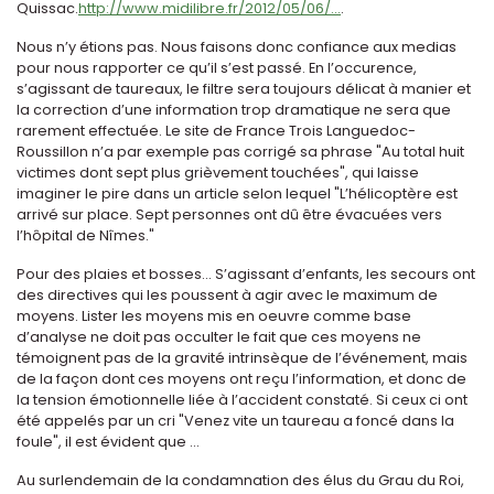
Quissac.
http://www.midilibre.fr/2012/05/06/...
.
Nous n’y étions pas. Nous faisons donc confiance aux medias
pour nous rapporter ce qu’il s’est passé. En l’occurence,
s’agissant de taureaux, le filtre sera toujours délicat à manier et
la correction d’une information trop dramatique ne sera que
rarement effectuée. Le site de France Trois Languedoc-
Roussillon n’a par exemple pas corrigé sa phrase "Au total huit
victimes dont sept plus grièvement touchées", qui laisse
imaginer le pire dans un article selon lequel "L’hélicoptère est
arrivé sur place. Sept personnes ont dû être évacuées vers
l’hôpital de Nîmes."
Pour des plaies et bosses... S’agissant d’enfants, les secours ont
des directives qui les poussent à agir avec le maximum de
moyens. Lister les moyens mis en oeuvre comme base
d’analyse ne doit pas occulter le fait que ces moyens ne
témoignent pas de la gravité intrinsèque de l’événement, mais
de la façon dont ces moyens ont reçu l’information, et donc de
la tension émotionnelle liée à l’accident constaté. Si ceux ci ont
été appelés par un cri "Venez vite un taureau a foncé dans la
foule", il est évident que ...
Au surlendemain de la condamnation des élus du Grau du Roi,