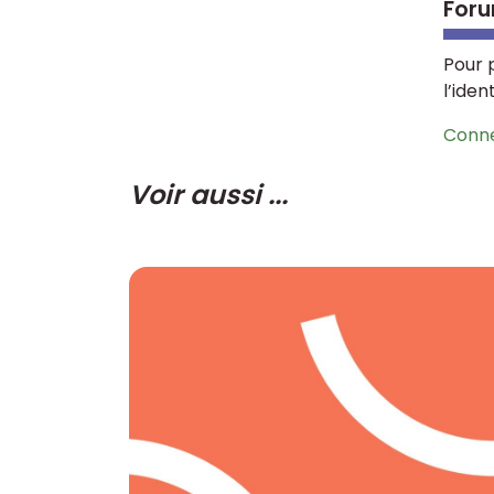
Foru
Pour 
l’iden
Conn
Voir aussi ...