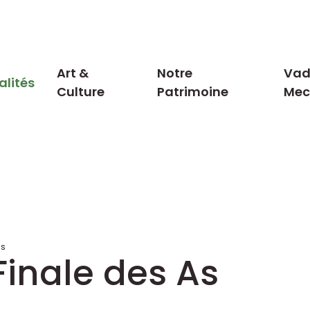
Art &
Notre
Vad
alités
Culture
Patrimoine
Me
es
 Finale des As