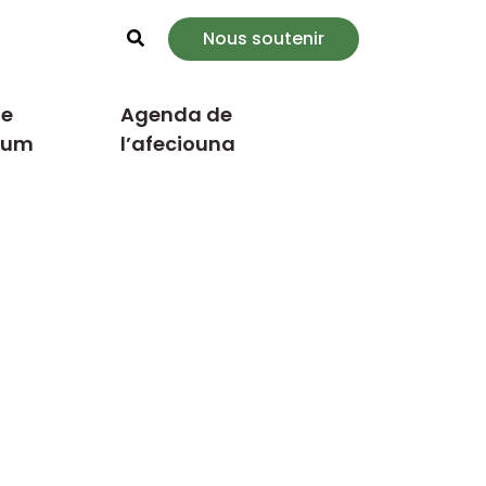
Nous soutenir
Rechercher
e
Agenda de
cum
l’afeciouna