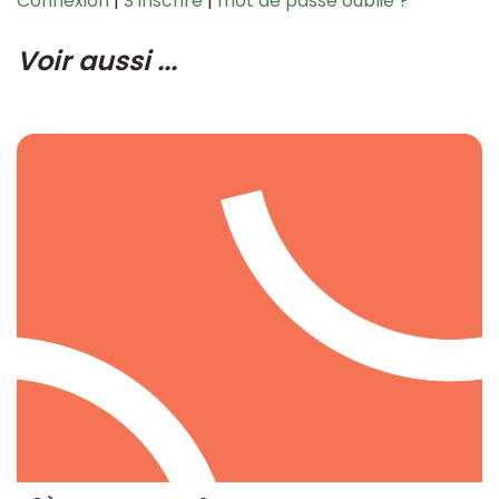
Connexion
|
S’inscrire
|
mot de passe oublié ?
Voir aussi ...