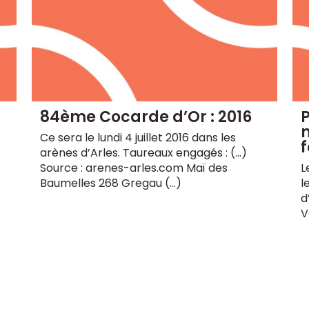
84ème Cocarde d’Or : 2016
P
m
Ce sera le lundi 4 juillet 2016 dans les
f
arènes d’Arles. Taureaux engagés : (...)
Source : arenes-arles.com Maï des
L
Baumelles 268 Gregau (…)
l
d
V