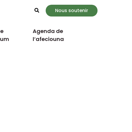
Nous soutenir
Rechercher
e
Agenda de
cum
l’afeciouna