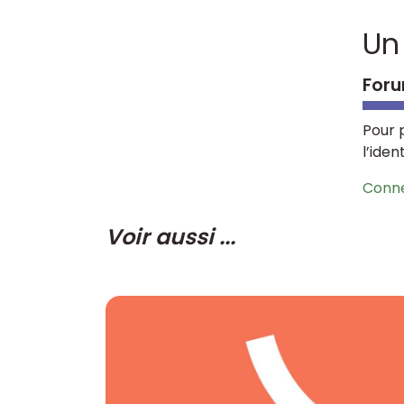
Un
Foru
Pour 
l’iden
Conn
Voir aussi ...