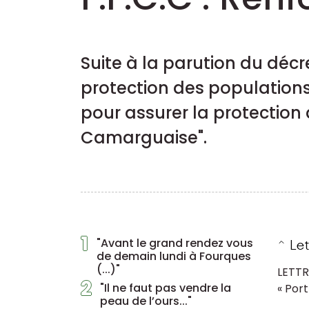
Suite à la parution du décre
protection des populations 
pour assurer la protection 
Camarguaise".
1
"Avant le grand rendez vous
de demain lundi à Fourques
(...)"
LETTR
2
"Il ne faut pas vendre la
« Por
peau de l’ours..."