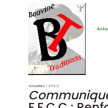
Actu
Actualités
>
F.F.C.C.
Communiqué
F.F.C.C : Re