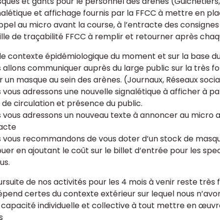
ques et gants pour le personnel des arènes (Guichetiers, Pl
gnalétique et affichage fournis par la FFCC à mettre en p
appel au micro avant la course, à l’entracte des consignes 
uille de traçabilité FFCC à remplir et retourner après cha
le contexte épidémiologique du moment et sur la base du
s allons communiquer auprès du large public sur la très
r un masque au sein des arènes. (Journaux, Réseaux sociau
 vous adressons une nouvelle signalétique à afficher à par
 de circulation et présence du public.
s vous adressons un nouveau texte à annoncer au micro 
racte
s vous recommandons de vous doter d’un stock de masque
buer en ajoutant le coût sur le billet d’entrée pour les sp
us.
rsuite de nos activités pour les 4 mois à venir reste très f
dépend certes du contexte extérieur sur lequel nous n’avon
 capacité individuelle et collective à tout mettre en œuvr
s