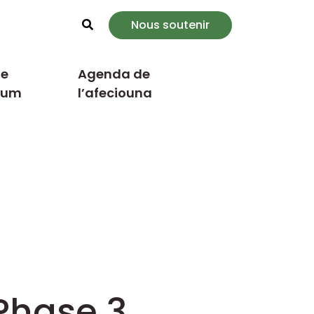
Nous soutenir
Rechercher
e
Agenda de
cum
l’afeciouna
Phase 3