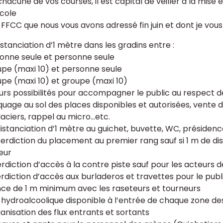
hacune de vos courses, il est capital de veiller à la mise 
cole
 FFCC que nous vous avons adressé fin juin et dont je vous 
distanciation d’1 mètre dans les gradins entre :
sonne seule et personne seule
upe (maxi 10) et personne seule
upe (maxi 10) et groupe (maxi 10)
eurs possibilités pour accompagner le public au respect d
quage au sol des places disponibles et autorisées, ven
aciers, rappel au micro...etc.
distanciation d’1 mètre au guichet, buvette, WC, présidenc
interdiction du placement au premier rang sauf si 1 m de d
eur
erdiction d’accès à la contre piste sauf pour les acteurs d
erdiction d’accès aux burladeros et travettes pour le publi
nce de 1 m minimum avec les raseteurs et tourneurs
l hydroalcoolique disponible à l’entrée de chaque zone d
ganisation des flux entrants et sortants