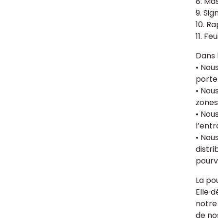
8. Mas
9. Si
10. R
11. Fe
Dans 
• Nou
porte
• Nous
zones
• Nou
l’ent
• Nou
distri
pourv
La pou
Elle 
notre
de no