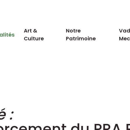
Art &
Notre
Vad
alités
Culture
Patrimoine
Me
 :
nforcement du PRA 