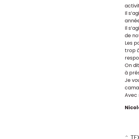
activ
Il s’
année
Il s’a
de not
Les p
trop 
respon
On di
à pré
Je vo
camar
Avec 
Nicol