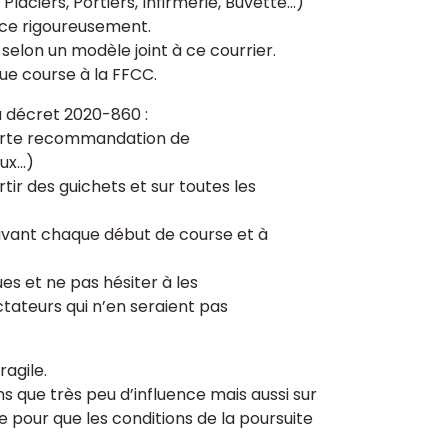
aciers, Portiers, Infirmerie, Buvette...)
lace rigoureusement.
selon un modèle joint à ce courrier.
que course à la FFCC.
 décret 2020-860 :
 forte recommandation de
x...)
tir des guichets et sur toutes les
avant chaque début de course et à
s et ne pas hésiter à les
ectateurs qui n’en seraient pas
ragile.
s que très peu d’influence mais aussi sur
e pour que les conditions de la poursuite