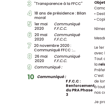
3
Obje
"Transparence à la FFCC"
Camar
4
18 ans de présidence : Bilan
• Dest
moral
• Copi
5
1er mai
Communiqué
2020
F.F.C.C.
Nîmes,
6
20 mai
Communiqué
Mesda
2020
F.F.C.C.
7
20 novembre 2020 :
Le 1e
Communiqué FFCC :...
avec l
8
26 mai
Communiqué
Tout 
2020
F.F.C.C.
la
rel
9
Communiqué :
Préfe
10
C’est
Communiqué :
F.F.C.C :
de lo
Renforcement
à tou
du PRA Phase
nos c
3
Je pr