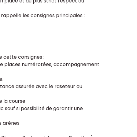
en place et au plus strict respect du
rappelle les consignes principales :
e cette consignes :
te de places numérotées, accompagnement
e.
istance assurée avec le raseteur ou
e la course
c sauf si possibilité de garantir une
es arènes