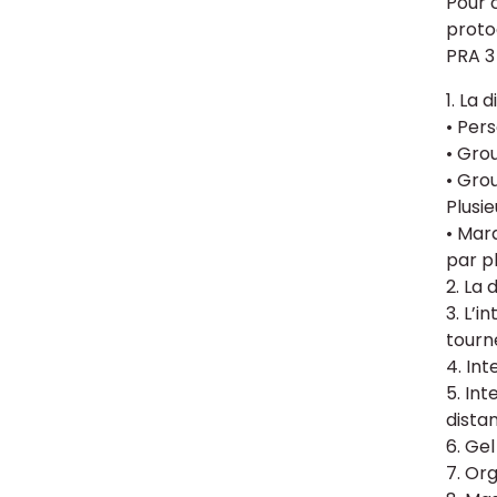
Pour c
proto
PRA 3
1. La 
• Per
• Gro
• Gro
Plusi
• Mar
par pl
2. La 
3. L’
tourn
4. Int
5. Int
dista
6. Ge
7. Or