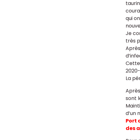
taurin
coura
qui o
nouve
Je co
très 
Après
d’infe
Cette
2020-8
La pé
Après 
sont l
Maint
d’un 
Port 
des a