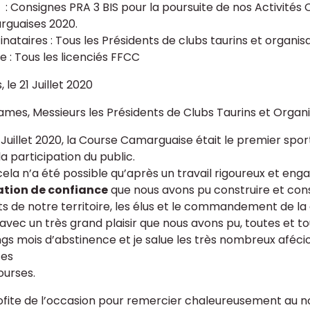
t
: Consignes PRA 3 BIS pour la poursuite de nos Activités
guaises 2020.
inataires : Tous les Présidents de clubs taurins et organi
e : Tous les licenciés FFCC
 le 21 Juillet 2020
mes, Messieurs les Présidents de Clubs Taurins et Organ
r Juillet 2020, la Course Camarguaise était le premier spo
a participation du public.
cela n’a été possible qu’après un travail rigoureux et en
ation de confiance
que nous avons pu construire et conso
ts de notre territoire, les élus et le commandement de l
 avec un très grand plaisir que nous avons pu, toutes et 
ngs mois d’abstinence et je salue les très nombreux aféc
tes
ourses.
ofite de l’occasion pour remercier chaleureusement au no