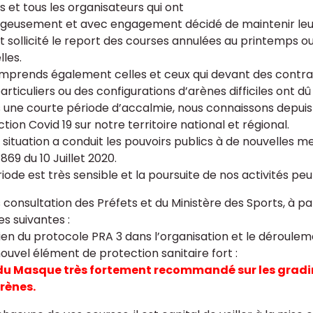
s et tous les organisateurs qui ont
geusement et avec engagement décidé de maintenir leur
nt sollicité le report des courses annulées au printemp
lles.
mprends également celles et ceux qui devant des contrai
particuliers ou des configurations d’arènes difficiles on
 une courte période d’accalmie, nous connaissons depuis 
ction Covid 19 sur notre territoire national et régional.
 situation a conduit les pouvoirs publics à de nouvelles me
69 du 10 Juillet 2020.
riode est très sensible et la poursuite de nos activités pe
consultation des Préfets et du Ministère des Sports, à par
es suivantes :
ien du protocole PRA 3 dans l’organisation et le déroul
nouvel élément de protection sanitaire fort :
du Masque très fortement recommandé sur les gradin
rènes.