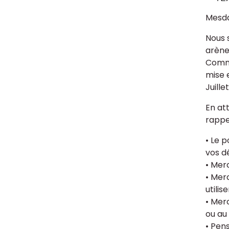
Mesda
Nous 
arène
Comme
mise 
Juillet
En at
rappe
• Le 
vos d
• Mer
• Mer
utilis
• Merc
ou a
• Pen