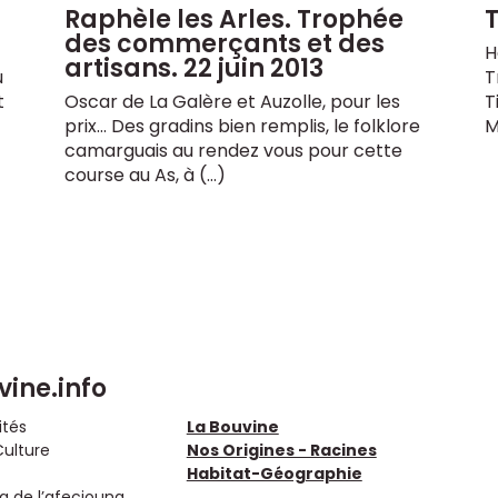
Raphèle les Arles. Trophée
T
des commerçants et des
H
artisans. 22 juin 2013
u
T
t
Oscar de La Galère et Auzolle, pour les
T
prix… Des gradins bien remplis, le folklore
M
camarguais au rendez vous pour cette
course au As, à (…)
vine.info
ités
La Bouvine
Culture
Nos Origines - Racines
Habitat-Géographie
 de l’afeciouna