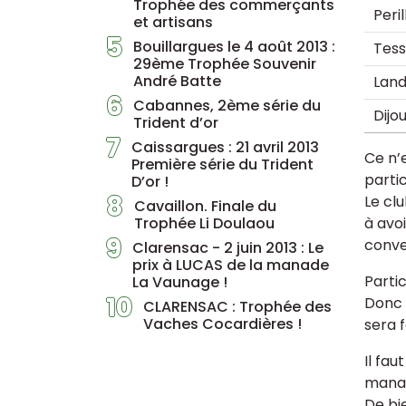
Trophée des commerçants
Peril
et artisans
5
Bouillargues le 4 août 2013 :
Tes
29ème Trophée Souvenir
André Batte
Land
6
Cabannes, 2ème série du
Dijo
Trident d’or
7
Caissargues : 21 avril 2013
Ce n’
Première série du Trident
partic
D’or !
8
Le cl
Cavaillon. Finale du
Trophée Li Doulaou
à avo
9
conve
Clarensac - 2 juin 2013 : Le
prix à LUCAS de la manade
Parti
La Vaunage !
10
Donc 
CLARENSAC : Trophée des
Vaches Cocardières !
sera 
Il fa
manad
De bi