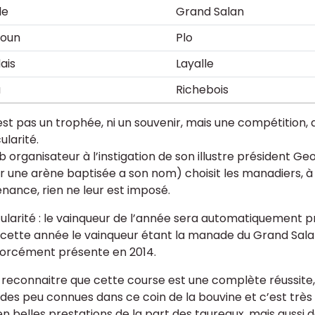
le
Grand Salan
soun
Plo
ais
Layalle
u
Richebois
est pas un trophée, ni un souvenir, mais une compétition, 
ularité.
ub organisateur à l’instigation de son illustre président G
ir une arène baptisée a son nom) choisit les manadiers, à e
nance, rien ne leur est imposé.
cularité : le vainqueur de l’année sera automatiquement p
cette année le vainqueur étant la manade du Grand Salan
forcément présente en 2014.
ut reconnaitre que cette course est une complète réussite,
es peu connues dans ce coin de la bouvine et c’est très 
en belles prestations de la part des taureaux, mais aussi 