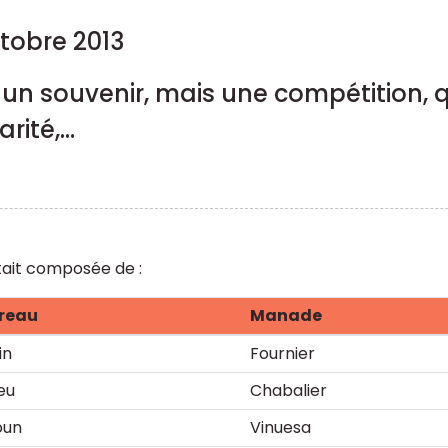
obre 2013
 un souvenir, mais une compétition, q
ité,...
était composée de :
reau
Manade
in
Fournier
eu
Chabalier
oun
Vinuesa