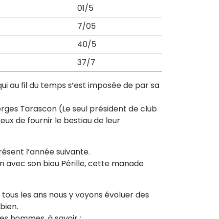
01/5
7/05
40/5
37/7
qui au fil du temps s’est imposée de par sa
eorges Tarascon (Le seul président de club
ux de fournir le bestiau de leur
résent l’année suivante.
 avec son biou Pérille, cette manade
 tous les ans nous y voyons évoluer des
bien.
des hommes, à savoir :