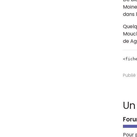
Moine,
dans 
Quelq
Mouch
de Agu
<fich
Publié
Un
Foru
Pour 