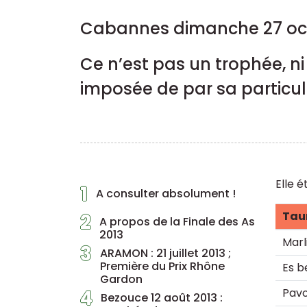
Cabannes dimanche 27 oct
Ce n’est pas un trophée, ni
imposée de par sa particular
Elle 
1
A consulter absolument !
Tau
2
A propos de la Finale des As
2013
Marl
3
ARAMON : 21 juillet 2013 ;
Première du Prix Rhône
Es b
Gardon
4
Pav
Bezouce 12 août 2013 :