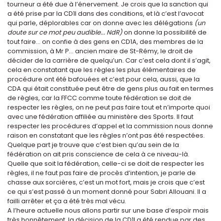
tourneur a été due à l’énervement. Je crois que la sanction qui
a été prise par la CD1I dans des conditions, et là c’est l’avocat
qui parle, déplorables car on donne avec les délégations
(un
doute sur ce mot peu audible... NdR)
on donne la possibilité de
tout faire... on confie à des gens en CD1A, des membres de la
commission, à Mr P... ancien maire de St-Rémy, le droit de
décider de la carrière de quelqu’un. Car c’est cela dont il s’agit,
cela en constatant que les règles les plus élémentaires de
procédure ont été bafouées et c’est pour cela, aussi, que la
CDA qui était constituée peut être de gens plus au fait en termes
de règles, car la FFCC comme toute fédération se doit de
respecter les règles, on ne peut pas faire tout et n’importe quoi
avec une fédération affiliée au ministère des Sports. Il faut
respecter les procédures d’appel et la commission nous donne
raison en constatant que les règles n’ont pas été respectées.
Quelque part je trouve que c’est bien qu’au sein de la
fédération on ait pris conscience de cela à ce niveau-là.
Quelle que soit la fédération, celle-ci se doit de respecter les
règles, il ne faut pas faire de procès d’intention, je parle de
chasse aux sorcières, c’est un mot fort, mais je crois que c’est
ce qui s’est passé à un moment donné pour Sabri Allouani. Il a
failli arrêter et ça a été très mal vécu.
A l’heure actuelle nous allons partir sur une base d’espoir mais
très honnêtement, la décision de la CD1I a été rendue par des