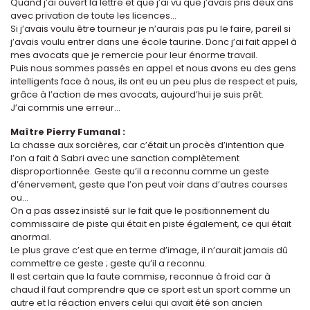
Quand j’ai ouvert la lettre et que j’ai vu que j’avais pris deux ans
avec privation de toute les licences...
Si j’avais voulu être tourneur je n’aurais pas pu le faire, pareil si
j’avais voulu entrer dans une école taurine. Donc j’ai fait appel à
mes avocats que je remercie pour leur énorme travail.
Puis nous sommes passés en appel et nous avons eu des gens
intelligents face à nous, ils ont eu un peu plus de respect et puis,
grâce à l’action de mes avocats, aujourd’hui je suis prêt.
J’ai commis une erreur...
Maître Pierry Fumanal :
La chasse aux sorcières, car c’était un procès d’intention que
l’on a fait à Sabri avec une sanction complètement
disproportionnée. Geste qu’il a reconnu comme un geste
d’énervement, geste que l’on peut voir dans d’autres courses
ou...
On a pas assez insisté sur le fait que le positionnement du
commissaire de piste qui était en piste également, ce qui était
anormal.
Le plus grave c’est que en terme d’image, il n’aurait jamais dû
commettre ce geste ; geste qu’il a reconnu.
Il est certain que la faute commise, reconnue à froid car à
chaud il faut comprendre que ce sport est un sport comme un
autre et la réaction envers celui qui avait été son ancien