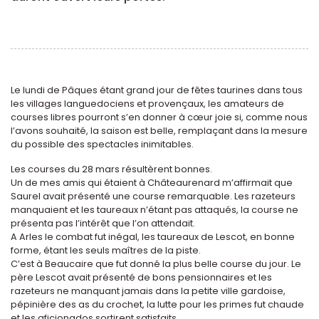
Le lundi de Pâques étant grand jour de fêtes taurines dans tous
les villages languedociens et provençaux, les amateurs de
courses libres pourront s’en donner à cœur joie si, comme nous
l’avons souhaité, la saison est belle, remplaçant dans la mesure
du possible des spectacles inimitables.
Les courses du 28 mars résultèrent bonnes.
Un de mes amis qui étaient à Châteaurenard m’affirmait que
Saurel avait présenté une course remarquable. Les razeteurs
manquaient et les taureaux n’étant pas attaqués, la course ne
présenta pas l’intérêt que l’on attendait.
A Arles le combat fut inégal, les taureaux de Lescot, en bonne
forme, étant les seuls maîtres de la piste.
C’est à Beaucaire que fut donné la plus belle course du jour. Le
père Lescot avait présenté de bons pensionnaires et les
razeteurs ne manquant jamais dans la petite ville gardoise,
pépinière des as du crochet, la lutte pour les primes fut chaude
et les aficionados sortirent satisfaits.