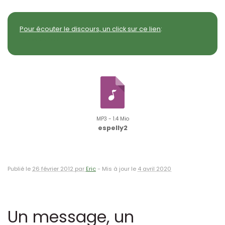
Pour écouter le discours, un click sur ce lien
:
{{Discours}}*
MP3 - 1.4 Mio
espelly2
Publié le
26 février 2012 par
Eric
-
Mis à jour le
4 avril 2020
Un message, un