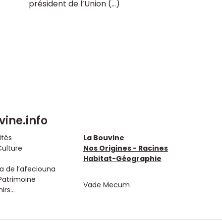
président de l’Union (…)
vine.info
ités
La Bouvine
Culture
Nos Origines - Racines
Habitat-Géographie
 de l’afeciouna
Patrimoine
Vade Mecum
rs...