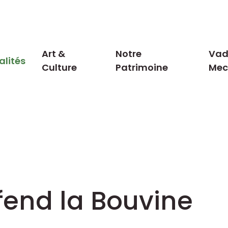
Art &
Notre
Vad
alités
Culture
Patrimoine
Me
éfend la Bouvine