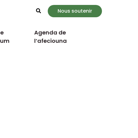
Nous soutenir
Rechercher
e
Agenda de
cum
l’afeciouna