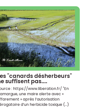
Les "canards désherbeurs"
e suffisent pas....
ource : https://www.liberation.fr/ "En
amargue, une maire alerte avec «
ffarement » après l’autorisation
érogatoire d’un herbicide toxique (…)