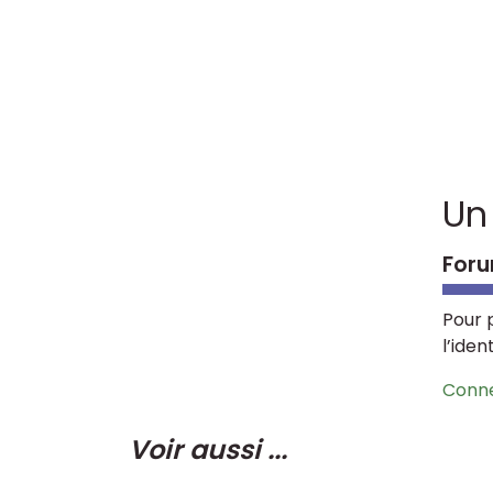
Un
Foru
Pour 
l’iden
Conn
Voir aussi ...