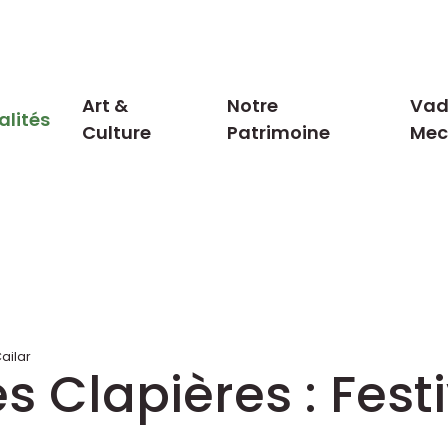
Art &
Notre
Vad
alités
Culture
Patrimoine
Me
ailar
s Clapières : Fest