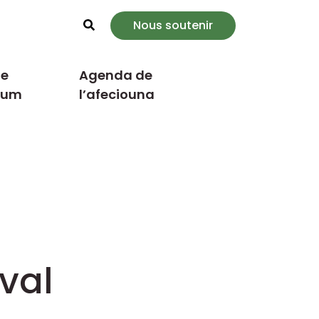
Nous soutenir
Rechercher
e
Agenda de
cum
l’afeciouna
ival