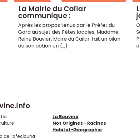
La Mairie du Cailar
L
communique :
j
Après les propos tenus par le Préfet du
O
Gard au sujet des Fêtes locales, Madame
S
Reine Bouvier, Maire du Cailar, fait un bilan
P
de son action en (…)
d
vine.info
ités
La Bouvine
Culture
Nos Origines - Racines
Habitat-Géographie
 de l’afeciouna