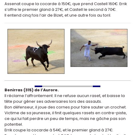
Assenat coupe la cocarde à 150€, que prend Castell 160€. Errik
s’offre le premier gland à 27€, et Castell le second à 70€.
Il entend cinq fois l’air de Bizet, et une autre fois au toril.
Benirras (315) de l’Aurore.
Il réclame l’affrontement. Il ne refuse aucun raset, et baisse la
tête pour gêner ses adversaires lors des assauts.
Bon défenseur, il joue des cornes pour faire sauter un crochet.
Victime de sa jeunesse, il finit quelques rasets en contre-piste,
ce qui lui fait perdre un peu de temps, mais ne gâche pas son
potentiel.
Errik coupe la cocarde à 54€, et le premier gland à 27€.