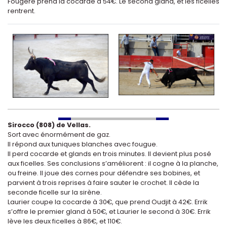
Fougère prend la cocarde à 54€. Le second gland, et les ficelles
rentrent.
Sirocco (808) de Vellas.
Sort avec énormément de gaz.
Il répond aux tuniques blanches avec fougue.
Il perd cocarde et glands en trois minutes. Il devient plus posé
aux ficelles. Ses conclusions s’améliorent : il cogne à la planche,
ou freine. Il joue des cornes pour défendre ses bobines, et
parvient à trois reprises à faire sauter le crochet. Il cède la
seconde ficelle sur la sirène.
Laurier coupe la cocarde à 30€, que prend Oudjit à 42€. Errik
s’offre le premier gland à 50€, et Laurier le second à 30€. Errik
lève les deux ficelles à 86€, et 110€.