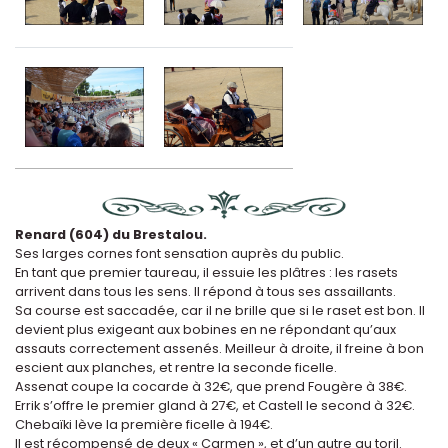
Renard (604) du Brestalou.
Ses larges cornes font sensation auprès du public.
En tant que premier taureau, il essuie les plâtres : les rasets
arrivent dans tous les sens. Il répond à tous ses assaillants.
Sa course est saccadée, car il ne brille que si le raset est bon. Il
devient plus exigeant aux bobines en ne répondant qu’aux
assauts correctement assenés. Meilleur à droite, il freine à bon
escient aux planches, et rentre la seconde ficelle.
Assenat coupe la cocarde à 32€, que prend Fougère à 38€.
Errik s’offre le premier gland à 27€, et Castell le second à 32€.
Chebaïki lève la première ficelle à 194€.
Il est récompensé de deux « Carmen », et d’un autre au toril.