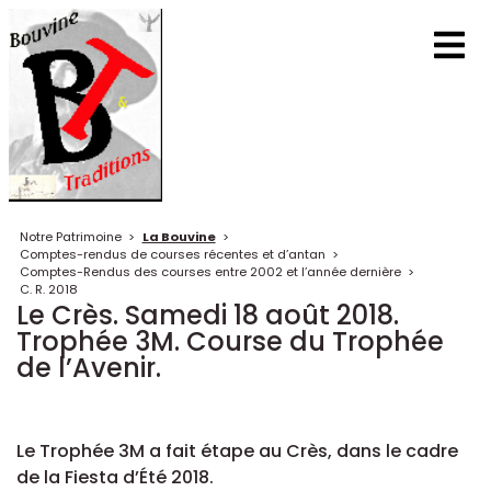
Notre Patrimoine
>
La Bouvine
>
Comptes-rendus de courses récentes et d’antan
>
Comptes-Rendus des courses entre 2002 et l’année dernière
>
C. R. 2018
Le Crès. Samedi 18 août 2018.
Trophée 3M. Course du Trophée
de l’Avenir.
Le Trophée 3M a fait étape au Crès, dans le cadre
de la Fiesta d’Été 2018.