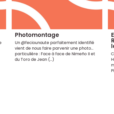
Photomontage
E
e
Un @feciounaute parfaitement identifié
l
vient de nous faire parvenir une photo...
particulière : Face à face de Nimeño II et
C
du Toro de Jean (…)
H
m
P