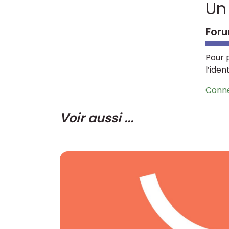
Un
Foru
Pour 
l’iden
Conn
Voir aussi ...