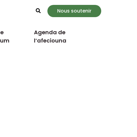
Nous soutenir
Rechercher
e
Agenda de
cum
l’afeciouna