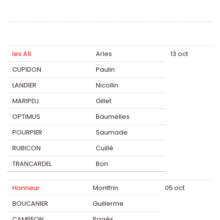
les AS
Arles
13 oct
CUPIDON
Paulin
LANDIER
Nicollin
MARIPEU
Gillet
OPTIMUS
Baumelles
POURPIER
Saumade
RUBICON
Cuillé
TRANCARDEL
Bon
Honneur
Montfrin
05 oct
BOUCANIER
Guillerme
CAMPEON
Pagès