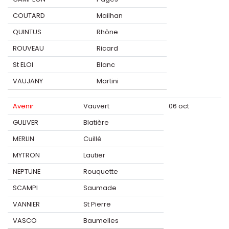
COUTARD
Mailhan
QUINTUS
Rhône
ROUVEAU
Ricard
St ELOI
Blanc
VAUJANY
Martini
Avenir
Vauvert
06 oct
GULIVER
Blatière
MERLIN
Cuillé
MYTRON
Lautier
NEPTUNE
Rouquette
SCAMPI
Saumade
VANNIER
St Pierre
VASCO
Baumelles