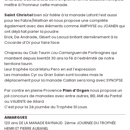
mettre à l’honneur cette manade.
Saint Christol
bien sûr fidèle à la manade Lafont l’est aussi
pour les Fabre/Mailhan et nous propose une complète
également avec des éléments comme AMPHYSE ou JOANEN qui
ont déjà fait parler la poudre.
Erick, De Andrade, Gibert ou Laouzi brillant dernièrement à la
Cocarde d’Or pour faire face.
Chapeau au Club Taurin
Lou Camarguen
de Portiragnes qui
maintient depuis bientôt 30 ans la Fé à l’extrémité de notre
territoire taurin.
Leur trophée local Manu Pero en est l’expression.
Les manades Cyr ou Gran Salan sont locales mais le
déplacement pour la manade Caillan sera long avec SYNOPSE.
Par contre en pleine Provence
Plan d’Orgon
nous propose un
joli concours de manades avec entre autres, BEL AMI du PantaÏ
ou VALIENTE de Allard.
C’est pour la 2è journée du Trophée St Louis.
AIMARGUES
120 ans DE LA MANADE RAYNAUD. 2ème JOURNEE DU TROPHÉE
HENRI ET PIERRE AUBANEL