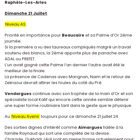
Raphèle-Les-Arles
Dimanche 21 Juillet
Niveau AS
Priorité en importance pour
Beaucaire
et sa Palme d’Or 2ème
journée.
Si la première a vu des taureaux compliqués malgrè un travail
soutenu des blancs, la 2ème apporte plus de panache avec
ADAL ou PREFET.
L’un avait gagné cette Palme l’an dernier l’autre avait été le
meilleur de la finale.
La présence de Cadenas avec Marignan, Naim et le retour de
Zekraoui devrait attirer les foules du coté du Pré.
Vendargues
continue avec son trophée de la main d’Or et son
spécialiste local Katif qui encore cette année semble détenir
une super forme routiniaire tant dans le geste que le physique.
Au
Niveau Avenir
toujours pour ce dimanche 21 juillet 24
Des sorties dignes d’intérêt comme
Aimargues
fidèle à la
famille Raynaud qui sort une complète de la devise..
Charade, Oukharti, Léal sont en pleine forme actuellement pour