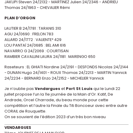
JAKUPI Steven 24/2132 - MARTINEZ Julien 24/2346 - ANDRIEU
Thomas 24/1963 - CHEVALIER Rémi
PLAN D’ORGON
LAUTIER B 24/1781 : TARANIS 310
AGU 24/0690 : FRELON 783
ALLARD 24/1772 : VALIENTE* 429
LOU PANTAÏ 24/0685 : BEL AMI 616
NAVARRO G 24/2069 : COURTISAN
RAMBIER CAVALLINI LAURA 24/1181 : MARENGO 650
Raseteurs : EL GHIATI Nordine 24/2191 - DESFONDS Nicolas 24/2144
- DUNAN Hugo 24/1401 - ROUX Thomas 24/2213 - MARTIN Yannick
24/2234 - BERNARD Enzo 24/2152 - MICHELIER Yannick
Je n’oublie pas
Vendargues
et
Port St Louis
qui le Lundi 22
juillet propose l’un la 11e journée de la Main d’Or. Katif, De
Andrade, Orcel Charrade, du beau monde pour cette
compétition et l’autre la Finale du Titi Boncoeur avec entre autre
CORAIL de Rouquette.
On se souvient de l’édition 2023 d’un très bon niveau
VENDARGUES