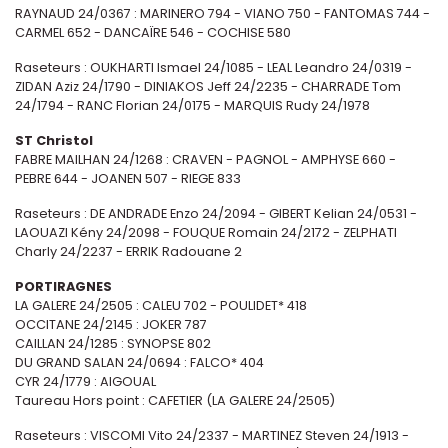
RAYNAUD 24/0367 : MARINERO 794 - VIANO 750 - FANTOMAS 744 -
CARMEL 652 - DANCAÏRE 546 - COCHISE 580
Raseteurs : OUKHARTI Ismael 24/1085 - LEAL Leandro 24/0319 -
ZIDAN Aziz 24/1790 - DINIAKOS Jeff 24/2235 - CHARRADE Tom
24/1794 - RANC Florian 24/0175 - MARQUIS Rudy 24/1978
ST Christol
FABRE MAILHAN 24/1268 : CRAVEN - PAGNOL - AMPHYSE 660 -
PEBRE 644 - JOANEN 507 - RIEGE 833
Raseteurs : DE ANDRADE Enzo 24/2094 - GIBERT Kelian 24/0531 -
LAOUAZI Kény 24/2098 - FOUQUE Romain 24/2172 - ZELPHATI
Charly 24/2237 - ERRIK Radouane 2
PORTIRAGNES
LA GALERE 24/2505 : CALEU 702 - POULIDET* 418
OCCITANE 24/2145 : JOKER 787
CAILLAN 24/1285 : SYNOPSE 802
DU GRAND SALAN 24/0694 : FALCO* 404
CYR 24/1779 : AIGOUAL
Taureau Hors point : CAFETIER (LA GALERE 24/2505)
Raseteurs : VISCOMI Vito 24/2337 - MARTINEZ Steven 24/1913 -