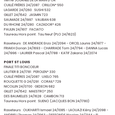
11ème JOURNEE DE LA MAIN D’OR
CUILLÉ FRÈRES 24/2087 : CRILLON* 550
LAGARDE 24/1260 : SUSHI 532
GILLET 24/1542 : JASMIN 723
SAUMADE 24/1997 : VAUBAN 638
DU RHONE 24/1280 : CAZADOR* 426
PAULIN 24/1617 : FACIATO
Taureau Hors point : Tau Neuf (PLO 24/1623)
Raseteurs : DE ANDRADE Enzo 24/2094 - ORCEL Launis 24/1977 -
FRIAKH Dorian 24/1693 - CHARRADE Tom 24/1794 - DANNA Lucas
24/1996 - LAURIER Pascal 24/1788 - KATIF Zakaria 24/2074
PORT ST LOUIS
FINALE TITI BONCOEUR
LAUTIER B 24/1781 : PEROLEN* 330
CUILLÉ FRÈRES 24/2087 : UXELO 765
ROUQUETTE G 24/1291 : CORAIL* 729
NICOLLIN 24/0700 : GEDEON 682
GILLET 24/1542 : MAESTRO* 250
DES BAUMELLES 24/1628 : CAMBON 713
Taureau Hors point : SUENO (JACQUES BON 24/1780)
Raseteurs : OUKHARTI Ismael 24/1085 - LAOUAZI Kény 24/2098 -
ANDRIEU Thomas 24/1963 - DESFONDS Nicolas 24/2144 - EL