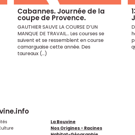
Cabannes. Journée de la
1
coupe de Provence.
J
t
GAUTHIER SAUVE LA COURSE D’UN
D
MANQUE DE TRAVAIL... Les courses se
h
suivent et se ressemblent en course
p
camarguaise cette année. Des
q
taureaux (…)
vine.info
ités
La Bouvine
Culture
Nos Origines - Racines
Habitat-Géographie