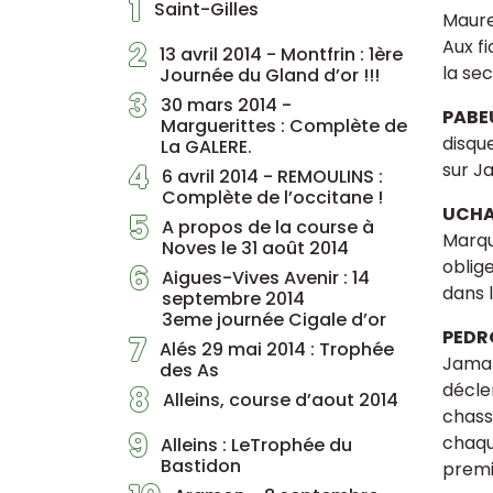
1
Saint-Gilles
Maure
2
Aux fi
13 avril 2014 - Montfrin : 1ère
la se
Journée du Gland d’or !!!
3
30 mars 2014 -
PABE
Marguerittes : Complète de
disque
La GALERE.
4
sur Ja
6 avril 2014 - REMOULINS :
Complète de l’occitane !
UCH
5
A propos de la course à
Marqu
Noves le 31 août 2014
oblig
6
Aigues-Vives Avenir : 14
dans 
septembre 2014
3eme journée Cigale d’or
PEDR
7
Alés 29 mai 2014 : Trophée
Jamal
des As
déclen
8
Alleins, course d’aout 2014
chass
9
chaqu
Alleins : LeTrophée du
Bastidon
premi