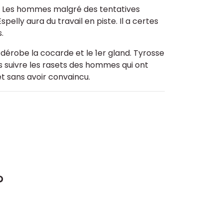
l ! Les hommes malgré des tentatives
pelly aura du travail en piste. Il a certes
.
i dérobe la cocarde et le 1er gland. Tyrosse
ns suivre les rasets des hommes qui ont
é et sans avoir convaincu.
?