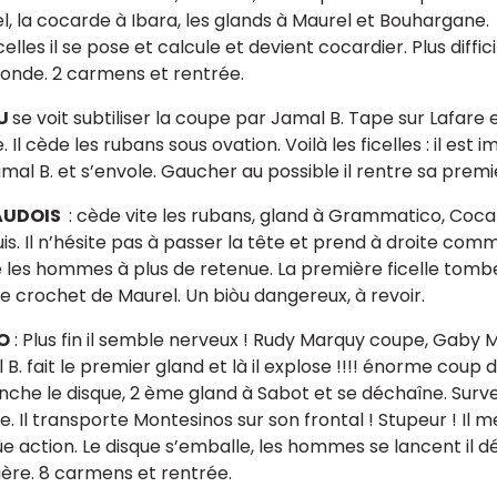
l, la cocarde à Ibara, les glands à Maurel et Bouhargane.
celles il se pose et calcule et devient cocardier. Plus diffi
conde. 2 carmens et rentrée.
U
se voit subtiliser la coupe par Jamal B. Tape sur Lafare 
. Il cède les rubans sous ovation. Voilà les ficelles : il est
mal B. et s’envole. Gaucher au possible il rentre sa premi
AUDOIS
: cède vite les rubans, gland à Grammatico, Coca
is. Il n’hésite pas à passer la tête et prend à droite c
e les hommes à plus de retenue. La première ficelle tom
le crochet de Maurel. Un biòu dangereux, à revoir.
O
: Plus fin il semble nerveux ! Rudy Marquy coupe, Gaby 
 B. fait le premier gland et là il explose !!!! énorme cou
che le disque, 2 ème gland à Sabot et se déchaîne. Surveille
e. Il transporte Montesinos sur son frontal ! Stupeur ! Il
e action. Le disque s’emballe, les hommes se lancent il d
ère. 8 carmens et rentrée.