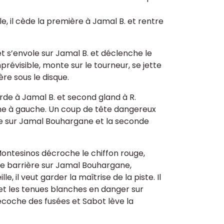
cile, il cède la première à Jamal B. et rentre
et s’envole sur Jamal B. et déclenche le
 imprévisible, monte sur le tourneur, se jette
ère sous le disque.
rde à Jamal B. et second gland à R.
omme à gauche. Un coup de tête dangereux
be sur Jamal Bouhargane et la seconde
Montesinos décroche le chiffon rouge,
p de barrière sur Jamal Bouhargane,
, il veut garder la maîtrise de la piste. Il
 met les tenues blanches en danger sur
écoche des fusées et Sabot lève la