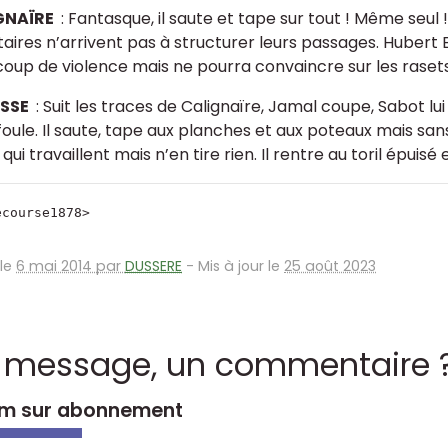
GNAÏRE
: Fantasque, il saute et tape sur tout ! Même seu
aires n’arrivent pas à structurer leurs passages. Hubert Es
oup de violence mais ne pourra convaincre sur les rasets
SSE
: Suit les traces de Calignaïre, Jamal coupe, Sabot lu
foule. Il saute, tape aux planches et aux poteaux mais sa
 qui travaillent mais n’en tire rien. Il rentre au toril épuis
ecourse1878>
 le
6 mai 2014 par
DUSSERE
-
Mis à jour le
25 août 2023
 message, un commentaire 
m sur abonnement