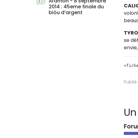
10
Aramon - 8 septembre
CALI
2014 : 45eme finale du
biòu d’argent
volont
beauc
TYRO
se dé
envie,
<fich
Publié
Un
Foru