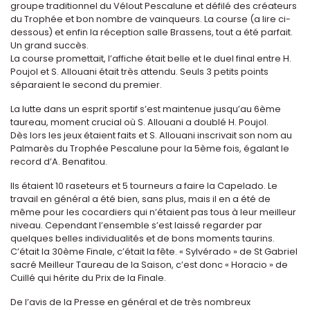
groupe traditionnel du Vélout Pescalune et défilé des créateurs
du Trophée et bon nombre de vainqueurs. La course (a lire ci-
dessous) et enfin la réception salle Brassens, tout a été parfait.
Un grand succès.
La course promettait, l’affiche était belle et le duel final entre H.
Poujol et S. Allouani était très attendu. Seuls 3 petits points
séparaient le second du premier.
La lutte dans un esprit sportif s’est maintenue jusqu’au 6ème
taureau, moment crucial où S. Allouani a doublé H. Poujol.
Dès lors les jeux étaient faits et S. Allouani inscrivait son nom au
Palmarès du Trophée Pescalune pour la 5ème fois, égalant le
record d’A. Benafitou.
Ils étaient 10 raseteurs et 5 tourneurs a faire la Capelado. Le
travail en général a été bien, sans plus, mais il en a été de
même pour les cocardiers qui n’étaient pas tous à leur meilleur
niveau. Cependant l’ensemble s’est laissé regarder par
quelques belles individualités et de bons moments taurins.
C’était la 30ème Finale, c’était la fête. « Sylvérado » de St Gabriel
sacré Meilleur Taureau de la Saison, c’est donc « Horacio » de
Cuillé qui hérite du Prix de la Finale.
De l’avis de la Presse en général et de très nombreux