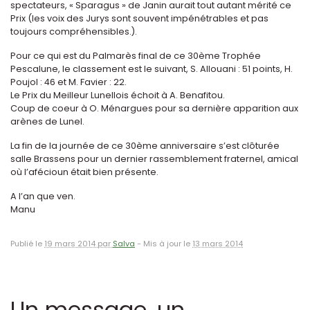
spectateurs, « Sparagus » de Janin aurait tout autant mérité ce
Prix (les voix des Jurys sont souvent impénétrables et pas
toujours compréhensibles.).
Pour ce qui est du Palmarès final de ce 30ème Trophée
Pescalune, le classement est le suivant, S. Allouani : 51 points, H.
Poujol : 46 et M. Favier : 22.
Le Prix du Meilleur Lunellois échoit à A. Benafitou.
Coup de coeur à O. Ménargues pour sa dernière apparition aux
arènes de Lunel.
La fin de la journée de ce 30ème anniversaire s’est clôturée
salle Brassens pour un dernier rassemblement fraternel, amical
où l’afécioun était bien présente.
A l’an que ven.
Manu
Publié le
19 mars 2014 par
Salva
-
Mis à jour le
13 mars 2014
Un message, un