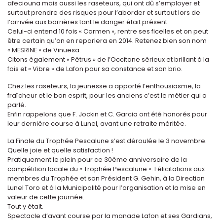
afeciouna mais aussi les raseteurs, qui ont dû s’employer et
surtout prendre des risques pour l’aborder et surtout lors de
l’arrivée aux barrières tant le danger était présent.
Celui-ci entend 10 fois « Carmen », rentre ses ficelles et on peut
être certain qu’on en reparlera en 2014. Retenez bien son nom
« MESRINE » de Vinuesa.
Citons également « Pétrus » de l’Occitane sérieux et brillant à la
fois et « Vibre » de Lafon pour sa constance et son brio.
Chez les raseteurs, la jeunesse a apporté l’enthousiasme, la
fraîcheur et le bon esprit, pour les anciens c’est le métier qui a
parlé.
Enfin rappelons que F. Jockin et C. Garcia ont été honorés pour
leur dernière course à Lunel, avant une retraite méritée.
La Finale du Trophée Pescalune s’est déroulée le 3 novembre.
Quelle joie et quelle satisfaction !
Pratiquement le plein pour ce 30ème anniversaire de la
compétition locale du « Trophée Pescalune ». Félicitations aux
membres du Trophée et son Président G. Gehin, à la Direction
Lunel Toro et à la Municipalité pour l’organisation et la mise en
valeur de cette journée.
Tout y était.
Spectacle d’avant course par la manade Lafon et ses Gardians,