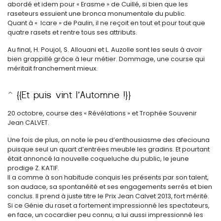
abordé et idem pour « Erasme » de Cuillé, si bien que les
raseteurs essuient une bronca monumentale du public.
Quant à « Icare » de Paulin, il ne reçoit en tout et pour tout que
quatre rasets et rentre tous ses attributs.
Au final, H. Poujol, S. Allouani et L. Auzolle sont les seuls à avoir
bien grappillé grâce à leur métier. Dommage, une course qui
méritait franchement mieux.
20 octobre, course des « Révélations » et Trophée Souvenir
Jean CALVET.
Une fois de plus, on note le peu d’enthousiasme des afeciouna
puisque seul un quart d’entrées meuble les gradins. Et pourtant
était annoncé la nouvelle coqueluche du public, le jeune
prodige Z. KATIF.
Il a comme à son habitude conquis les présents par son talent,
son audace, sa spontanéité et ses engagements serrés et bien
conclus. Il prend à juste titre le Prix Jean Calvet 2013, fort mérité.
Si ce Génie du raset a fortement impressionné les spectateurs,
en face, un cocardier peu connu, a lui aussi impressionné les