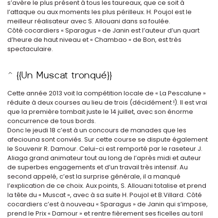
s’avère le plus présent à tous les taureaux, que ce soit à
l’attaque ou aux moments les plus périlleux. H. Poujol est le
meilleur réalisateur avec S. Allouani dans sa foulée.
Côté cocardiers « Sparagus » de Janin est l’auteur d’un quart
d’heure de haut niveau et « Chambao » de Bon, est très
spectaculaire.
Cette année 2013 voit la compétition locale de « La Pescalune »
réduite à deux courses au lieu de trois (décidément !). Il est vrai
que la première tombait juste le 14 juillet, avec son énorme
concurrence de tous bords.
Donc le jeudi 18 c’est à un concours de manades que les
afeciouna sont conviés. Sur cette course se dispute également
le Souvenir R. Damour. Celui-ci est remporté par le raseteur J.
Aliaga grand animateur tout au long de l’après midi et auteur
de superbes engagements et d’un travail très intensif. Au
second appelé, c’est la surprise générale, il a manqué
l’explication de ce choix. Aux points, S. Allouani totalise et prend
la tête du « Muscat », avec à sa suite H. Poujol et B.Villard. Côté
cocardiers c’est à nouveau « Sparagus » de Janin qui s’impose,
prend le Prix « Damour » et rentre fièrement ses ficelles au toril