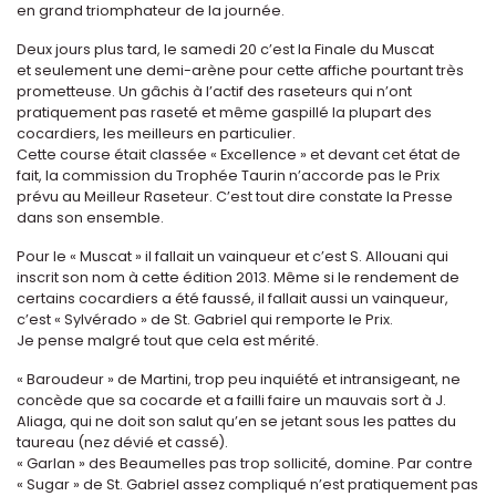
en grand triomphateur de la journée.
Deux jours plus tard, le samedi 20 c’est la Finale du Muscat
et seulement une demi-arène pour cette affiche pourtant très
prometteuse. Un gâchis à l’actif des raseteurs qui n’ont
pratiquement pas raseté et même gaspillé la plupart des
cocardiers, les meilleurs en particulier.
Cette course était classée « Excellence » et devant cet état de
fait, la commission du Trophée Taurin n’accorde pas le Prix
prévu au Meilleur Raseteur. C’est tout dire constate la Presse
dans son ensemble.
Pour le « Muscat » il fallait un vainqueur et c’est S. Allouani qui
inscrit son nom à cette édition 2013. Même si le rendement de
certains cocardiers a été faussé, il fallait aussi un vainqueur,
c’est « Sylvérado » de St. Gabriel qui remporte le Prix.
Je pense malgré tout que cela est mérité.
« Baroudeur » de Martini, trop peu inquiété et intransigeant, ne
concède que sa cocarde et a failli faire un mauvais sort à J.
Aliaga, qui ne doit son salut qu’en se jetant sous les pattes du
taureau (nez dévié et cassé).
« Garlan » des Beaumelles pas trop sollicité, domine. Par contre
« Sugar » de St. Gabriel assez compliqué n’est pratiquement pas