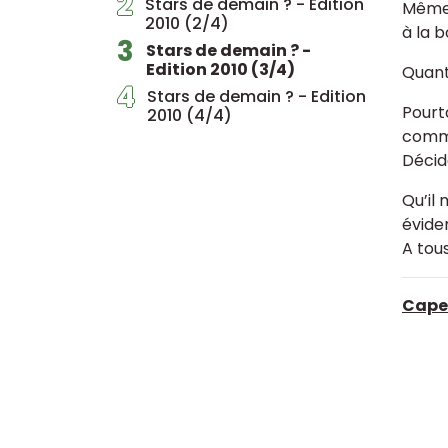
2
Stars de demain ? - Edition
Même 
2010 (2/4)
à la 
3
Stars de demain ? -
Edition 2010 (3/4)
Quant 
4
Stars de demain ? - Edition
Pourt
2010 (4/4)
comme
Décid
Qu’il
évide
A tous
Cape