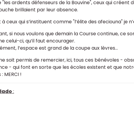
"les ardents défenseurs de la Bouvine", ceux qui créent de
bouche brillaient par leur absence.
à ceux qui s’instituent comme "l’élite des afeciouna" je n’e
ant, si nous voulons que demain la Course continue, ce s
 celui-ci, qu’il faut encourager.
ément, l’espace est grand de la coupe aux lèvres...
 me soit permis de remercier, ici, tous ces bénévoles - ob
nce - qui font en sorte que les écoles existent et que not
 : MERCI !
lado
: