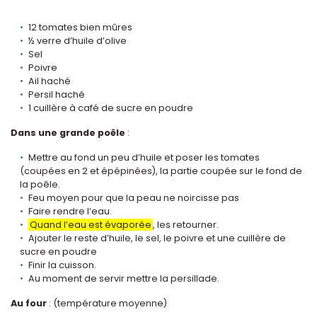
12 tomates bien mûres
½ verre d’huile d’olive
Sel
Poivre
Ail haché
Persil haché
1 cuillère à café de sucre en poudre
Dans une grande poêle
:
Mettre au fond un peu d’huile et poser les tomates
(coupées en 2 et épépinées), la partie coupée sur le fond de
la poêle.
Feu moyen pour que la peau ne noircisse pas
Faire rendre l’eau.
Quand l’eau est évaporée
, les retourner.
Ajouter le reste d’huile, le sel, le poivre et une cuillère de
sucre en poudre
Finir la cuisson.
Au moment de servir mettre la persillade.
Au four
: (température moyenne)