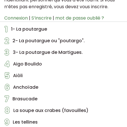
n’êtes pas enregistré, vous devez vous inscrire.
Connexion
|
S’inscrire
|
mot de passe oublié ?
1
1- La poutargue
2
2- La poutargue ou "poutargo".
3
3- La poutargue de Martigues.
4
Aigo Boulido
5
Aiòli
6
Anchoïade
7
Brasucade
8
La soupe aux crabes (favouilles)
9
Les tellines