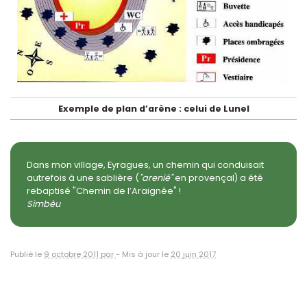
Exemple de plan d’arène : celui de Lunel
Dans mon village, Eyragues, un chemin qui conduisait
autrefois à une sablière (
"arenié"
en provençal) a été
rebaptisé "Chemin de l’Araignée" !
Simbèu
Publié le
9 octobre 2011 par
-
Mis à jour le
20 juin 2017