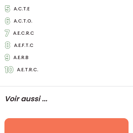
5
A.C.T.E
6
A.C.T.O.
7
A.E.C.R.C
8
A.E.F.T.C
9
A.E.R.B
10
A.E.T.R.C.
Voir aussi ...