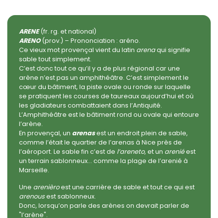
ARENE
(fr. rg. et national)
ARENO
(prov.) – Prononciation : aréno.
Ce vieux mot provençal vient du latin
arena
qui signifie
sable tout simplement.
C’est donc tout ce qu’il y a de plus régional car une
arène n’est pas un amphithéâtre. C’est simplement le
cœur du bâtiment, la piste ovale ou ronde sur laquelle
se pratiquent les courses de taureaux aujourd’hui et où
les gladiateurs combattaient dans l’Antiquité.
L’Amphithéâtre est le bâtiment rond ou ovale qui entoure
l’arène.
En provençal, un
arenas
est un endroit plein de sable,
comme l’était le quartier de l’arenas à Nice près de
l’aéroport. Le sable fin c’est de
l’areneto
, et un
arenié
est
un terrain sablonneux… comme la plage de l’arenié à
Marseille.
Une
arenièro
est une carrière de sable et tout ce qui est
arenous
est sablonneux.
Donc, lorsqu’on parle des arènes on devrait parler de
"l’arène".