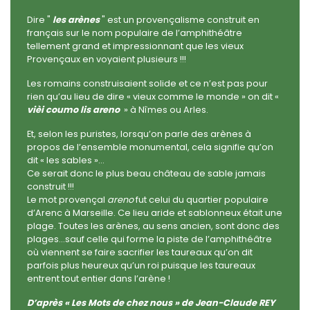
Dire "
les arènes
" est un provençalisme construit en
français sur le nom populaire de l’amphithéâtre
tellement grand et impressionnant que les vieux
Provençaux en voyaient plusieurs !!!
Les romains construisaient solide et ce n’est pas pour
rien qu’au lieu de dire « vieux comme le monde » on dit «
vièi coumo lis areno
» à Nîmes ou Arles.
Et, selon les puristes, lorsqu’on parle des arènes à
propos de l’ensemble monumental, cela signifie qu’on
dit « les sables »…
Ce serait donc le plus beau château de sable jamais
construit !!!
Le mot provençal
areno
fut celui du quartier populaire
d’Arenc à Marseille. Ce lieu aride et sablonneux était une
plage. Toutes les arènes, au sens ancien, sont donc des
plages…sauf celle qui forme la piste de l’amphithéâtre
où viennent se faire sacrifier les taureaux qu’on dit
parfois plus heureux qu’un roi puisque les taureaux
entrent tout entier dans l’arène !
D’après « Les Mots de chez nous » de Jean-Claude REY