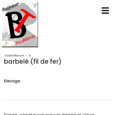
Vade Mecum
>
b
barbelé (fil de fer)
Elevage
Barbelé : adjectif et nom masculin, élément de clôture.