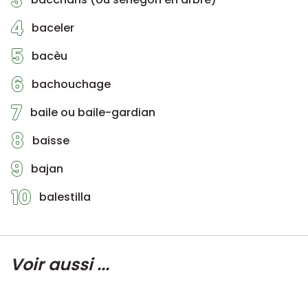
3
4
baceler
5
bacèu
6
bachouchage
7
baile ou baile-gardian
8
baisse
9
bajan
10
balestilla
Voir aussi ...