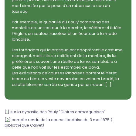
mort simulée par la pose d’un ruban sur le cou du
taureau.
Par exemple, le quadrille du Pouly comprend des
mantellistes, un sauteur à la perche, le célèbre et fidèle
l’Aiglon, un sauteur raseteur et un écarteur à la mode
landaise.
Les toréadors qui la pratiquaient adoptèrent le costume
espagnol, mais s’ils se coiffèrent de la montera, ils lui
préférèrent souvent une résille de laine, semblable à
celle que l’on voit sur les estampes de Goya.
Les exécutants de courses landaises portent le béret
blanc ou bleu, la veste navarraise en velours brodé, la
culotte blanche serrée au genou par un ruban.
[
2
]
.
[
1
]
sur la dynastie des Pouly "Gloires camarguaises"
[
2
]
compte rendu de la course landaise du 3 mai 1875 (
bibliothèque Calvet)