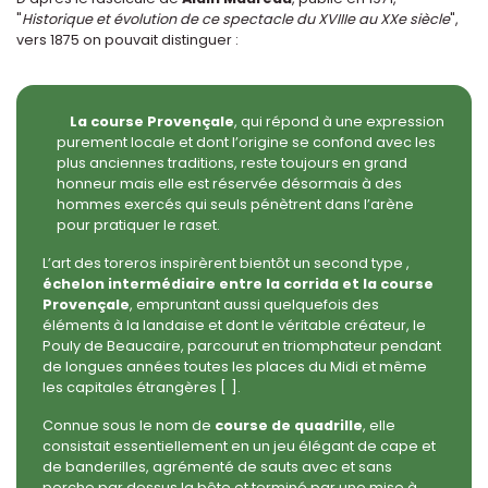
"
Historique et évolution de ce spectacle du XVIIIe au XXe siècle
",
vers 1875 on pouvait distinguer :
La course Provençale
, qui répond à une expression
purement locale et dont l’origine se confond avec les
plus anciennes traditions, reste toujours en grand
honneur mais elle est réservée désormais à des
hommes exercés qui seuls pénètrent dans l’arène
pour pratiquer le raset.
L’art des toreros inspirèrent bientôt un second type ,
échelon intermédiaire entre la corrida et la course
Provençale
, empruntant aussi quelquefois des
éléments à la landaise et dont le véritable créateur, le
Pouly de Beaucaire, parcourut en triomphateur pendant
de longues années toutes les places du Midi et même
les capitales étrangères
[
1
]
.
Connue sous le nom de
course de quadrille
, elle
consistait essentiellement en un jeu élégant de cape et
de banderilles, agrémenté de sauts avec et sans
perche par dessus la bête et terminé par une mise à