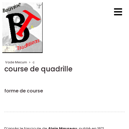
Vade Mecum
>
c
course de quadrille
forme de course
D’après le fascicule de
Alain Maureau
, publié en 1971,