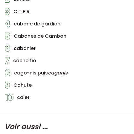
3
C.T.P.R
4
cabane de gardian
5
Cabanes de Cambon
6
cabanier
7
cacho fiò
8
cago-nis puis
caganis
9
Cahute
10
caiet
Voir aussi ...