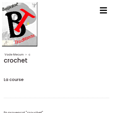
Vade Mecum
>
c
crochet
La course
En provençal "crouchet".