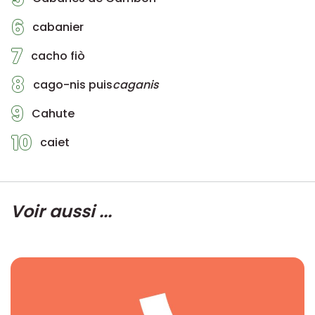
6
cabanier
7
cacho fiò
8
cago-nis puis
caganis
9
Cahute
10
caiet
Voir aussi ...