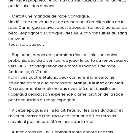
de Nages propriétaire du mas du Sauvage, à qui il lui acheta,
par la suite, des étalons.
C’était une manade de race Camargue.
Un désir de nouveauté et de recherche d’amélioration de la
race Camarguaise avait poussé Joseph Yonnet à acheter du
bétail espagnol du Carriquiri, dès 1869, afin d’insuffler du sang
nouveau.
Tous n’ont pas suivi.
Papinaud témoin des premiers résultats plus ou moins
probants, décida à son tour de jouer la carte du renouveau et
vers 1885, il fit l’acquisition de 4 toros espagnols de race
Andalouse, à Nîmes.
Parmi ces quatre étalons, deux connurent une certaine
célébrité en tant que cocardiers :
Manjo-Bounet
et
l’Eclair
.
Ce croisement semble ne pas avoir été une réussite, car
Papinaud cessait son expérience d’amélioration de la race
par l’acquisition du sang espagnol.
A cette époque, il s’installait, l’été, sur les prés du Cailar et
l’hiver au mas de l’Esquinau et à Beauduc où les terrains
n’avaient pas encore été vaincus par la mer.
Aux environs de 1891, Papinaud tente encore une fois