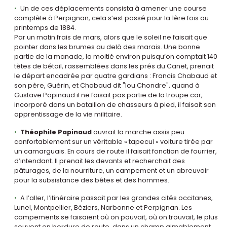
Un de ces déplacements consista à amener une course
complète à Perpignan, cela s’est passé pour la 1ère fois au
printemps de 1884.
Par un matin frais de mars, alors que le soleil ne faisait que
pointer dans les brumes au delà des marais. Une bonne
partie de la manade, la moitié environ puisqu’on comptait 140
tètes de bétail, rassemblées dans les prés du Canet, prenait
le départ encadrée par quatre gardians : Francis Chabaud et
son père, Guérin, et Chabaud dit "lou Chondre", quand à
Gustave Papinaud il ne faisait pas partie de la troupe car,
incorporé dans un bataillon de chasseurs à pied, il faisait son
apprentissage de la vie militaire.
Théophile Papinaud
ouvrait la marche assis peu
confortablement sur un véritable « tapecul » voiture tirée par
un camarguais. En cours de route il faisait fonction de fourrier,
d’intendant. Il prenait les devants et recherchait des
pâturages, de la nourriture, un campement et un abreuvoir
pour la subsistance des bêtes et des hommes.
A l’aller, l’itinéraire passait par les grandes cités occitanes,
Lunel, Montpellier, Béziers, Narbonne et Perpignan. Les
campements se faisaient où on pouvait, où on trouvait, le plus
souvent en bordure de route, dans un champ aimablement