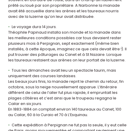
prêté ou loué par son propriétaire. A Narbonne la manade
avait été accueillie dans les arènes et les taureaux nourris
avec de la luzerne qu’on leur avait distribuée.
Le voyage dura 14 jours.
Théophile Papinaud installa son monde et la manade dans
les meilleures conditions possibles car tous devaient rester
plusieurs mois à Perpignan, sept exactement (même bien
installés, à cette époque, imaginez ce que cela devait être !). Il
put trouver des pâturages au Canet et à St Nazaire. Lorsque
les taureaux restaient aux arènes on leur portait de la luzerne.
Tous les dimanches avait lieu un spectacle taurin, mais
uniquement des courses landaises.
Les beaux jours finis, la manade reprit le chemin du retour, fin
octobre, sous la neige nouvellement apparue. L’itinéraire
différent de celui de l’aller fut plus rapide, il empruntait les
plages côtières et c’est ainsi que le troupeau regagna le
Cailar en six jours.
En 1883-1884 on comptait environ 140 taureaux au Canet, 100
au Cailar, 60 à la Curaio et 70 à L’Esquinau.
Cette expédition à Perpignan ne fut pas la seule, il y eut celle
de Paris, moins mouvementée et comportant seulement une