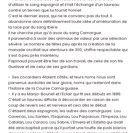
d’utiliser le sang espagnol et il fait l’échange d’un taureau
contre un ternen que lui fournit Yonnet.
C’est le dernier essai, qui ne le convainc pas du tout. Il
abandonne alors définitivement toute idée d’amélioration de
la race par du sang Ibère.
Il ne cherche plus qu’à avoir du sang Camargue.
Il parviendra à avoir des animaux de valeur par une sélection
sévère. Le nombre de têtes peu après la création de la
manade oscillait aux alentours de 300, chiffre respectable qui
s’est à peu près maintenu.
Papinaud pouvait être fier de son travail, de celui de son fils
Gustave et de celui de ses gardians.
Ses cocardiers étaient côtés, et leurs noms nous sont
parvenus auréolés de leur gloire, noms qui resteront dans
l’histoire de la Course Camarguaise.
Il y a eu Manjo-Bounet et l’Eclair qui fit ses débuts en 1886.
C’était un taureau difficile à décocarder en raison de son
coup de revers sec et nerveux et ceci dès le début.
C’étaient deux espagnols, les autres des camarguais : Lou
Caveirac, Lou Santen, l’Esquinau, Lou Parpaioun, l’Empeza, Lou
Catalan, Lou Caraco, Lou Sabre, L’Envela et L’Estella qui avait
été ainsi baptisé parce qu’il portait une touffe de poils blancs