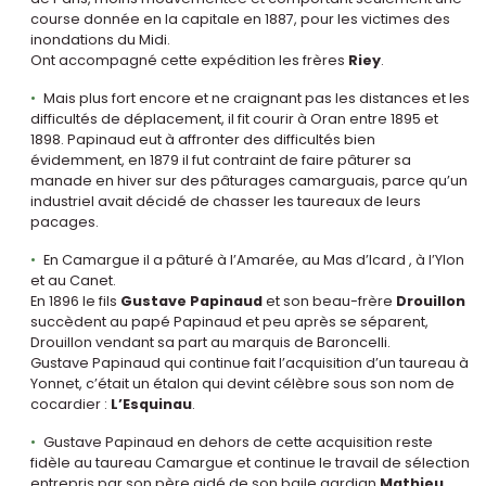
course donnée en la capitale en 1887, pour les victimes des
inondations du Midi.
Ont accompagné cette expédition les frères
Riey
.
Mais plus fort encore et ne craignant pas les distances et les
difficultés de déplacement, il fit courir à Oran entre 1895 et
1898. Papinaud eut à affronter des difficultés bien
évidemment, en 1879 il fut contraint de faire pâturer sa
manade en hiver sur des pâturages camarguais, parce qu’un
industriel avait décidé de chasser les taureaux de leurs
pacages.
En Camargue il a pâturé à l’Amarée, au Mas d’Icard , à l’Ylon
et au Canet.
En 1896 le fils
Gustave Papinaud
et son beau-frère
Drouillon
succèdent au papé Papinaud et peu après se séparent,
Drouillon vendant sa part au marquis de Baroncelli.
Gustave Papinaud qui continue fait l’acquisition d’un taureau à
Yonnet, c’était un étalon qui devint célèbre sous son nom de
cocardier :
L’Esquinau
.
Gustave Papinaud en dehors de cette acquisition reste
fidèle au taureau Camargue et continue le travail de sélection
entrepris par son père aidé de son baile gardian
Mathieu