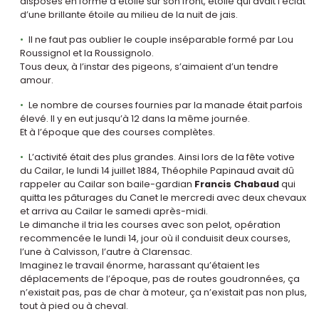
disposés en forme d’étoile sur son front, étoile qui avait l’éclat
d’une brillante étoile au milieu de la nuit de jais.
Il ne faut pas oublier le couple inséparable formé par Lou
Roussignol et la Roussignolo.
Tous deux, à l’instar des pigeons, s’aimaient d’un tendre
amour.
Le nombre de courses fournies par la manade était parfois
élevé. Il y en eut jusqu’à 12 dans la même journée.
Et à l’époque que des courses complètes.
L’activité était des plus grandes. Ainsi lors de la fête votive
du Cailar, le lundi 14 juillet 1884, Théophile Papinaud avait dû
rappeler au Cailar son baile-gardian
Francis Chabaud
qui
quitta les pâturages du Canet le mercredi avec deux chevaux
et arriva au Cailar le samedi après-midi.
Le dimanche il tria les courses avec son pelot, opération
recommencée le lundi 14, jour où il conduisit deux courses,
l’une à Calvisson, l’autre à Clarensac.
Imaginez le travail énorme, harassant qu’étaient les
déplacements de l’époque, pas de routes goudronnées, ça
n’existait pas, pas de char à moteur, ça n’existait pas non plus,
tout à pied ou à cheval.