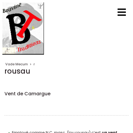
Vade Mecum
>
r
rousau
Vent de Camargue
Employé comme N.C .masc. (lou rousau) c’est
un vent