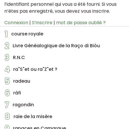
l’identifiant personnel qui vous a été fourni. Si vous
n’êtes pas enregistré, vous devez vous inscrire.
Connexion
|
S’inscrire
|
mot de passe oublié ?
1
course royale
2
Livre Généalogique de la Raço di Biòu
3
R.N.C
4
ra"S"et ou ra"Z"et ?
5
radeau
6
ràfi
7
ragondin
8
raie de la misère
9
rapaces en Camargue