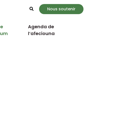
Nous soutenir
Rechercher
e
Agenda de
cum
l’afeciouna