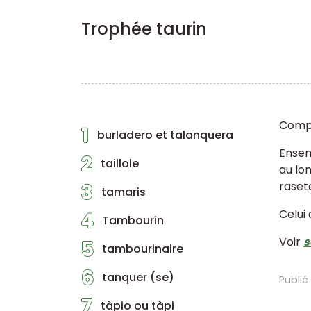
Trophée taurin
Compé
1
burladero et talanquera
Ensem
2
taillole
au lo
rasete
3
tamaris
Celui
4
Tambourin
Voir
s
5
tambourinaire
6
tanquer (se)
Publié
7
tàpio ou tàpi