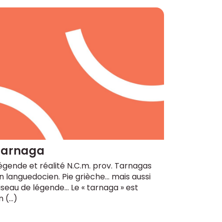
Tarnaga
égende et réalité N.C.m. prov. Tarnagas
n languedocien. Pie grièche... mais aussi
iseau de légende... Le « tarnaga » est
n (…)