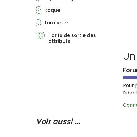
8
taque
9
tarasque
10
Tarifs de sortie des
attributs
Un
Foru
Pour 
l’iden
Conn
Voir aussi ...