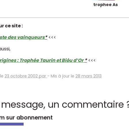
trophee As
ur ce site :
iste des vainqueurs
*
<<<
ussi,
rigines : Trophée Taurin et Biòu d’Or
*
<<<
 le
23 octobre 2002 par
-
Mis à jour le
28 mars 2013
 message, un commentaire 
m sur abonnement