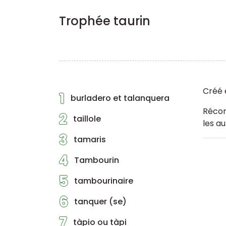
Trophée taurin
Créé 
1
burladero et talanquera
Récom
2
taillole
les a
3
tamaris
4
Tambourin
5
tambourinaire
6
tanquer (se)
7
tàpio ou tàpi