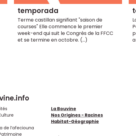
temporada
Terme castillan signifiant "saison de
L
courses" Elle commence le premier
P
week-end qui suit le Congrès de la FFCC
p
et se termine en octobre. (…)
a
vine.info
ités
La Bouvine
Culture
Nos Origines - Racines
Habitat-Géographie
 de l’afeciouna
Patrimoine