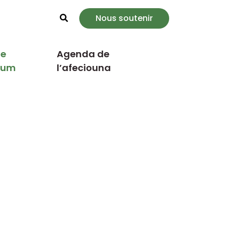
Nous soutenir
Rechercher
e
Agenda de
cum
l’afeciouna