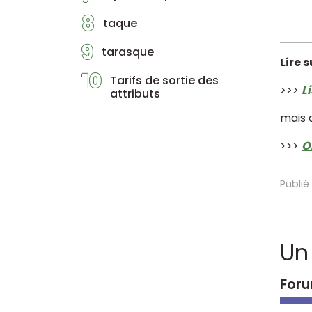
8
taque
9
tarasque
Lire s
10
Tarifs de sortie des
>>>
L
attributs
mais a
>>>
O
Publié
Un
Foru